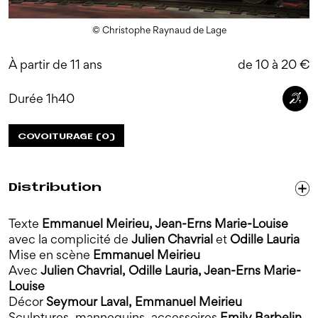
© Christophe Raynaud de Lage
À partir de 11 ans
de 10 à 20 €
Durée
1h40
COVOITURAGE
(0)
Distribution
Texte
Emmanuel Meirieu, Jean-Erns Marie-Louise
avec la complicité de
Julien Chavrial
et
Odille Lauria
Mise en scène
Emmanuel Meirieu
Avec
Julien Chavrial, Odille Lauria, Jean-Erns Marie-
Louise
Décor
Seymour Laval, Emmanuel Meirieu
Sculptures, mannequins, accessoires
Emily Barbelin